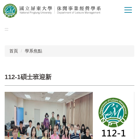
跳
到
主
要
:::
內
容
區
首頁
學系焦點
112-1碩士班迎新